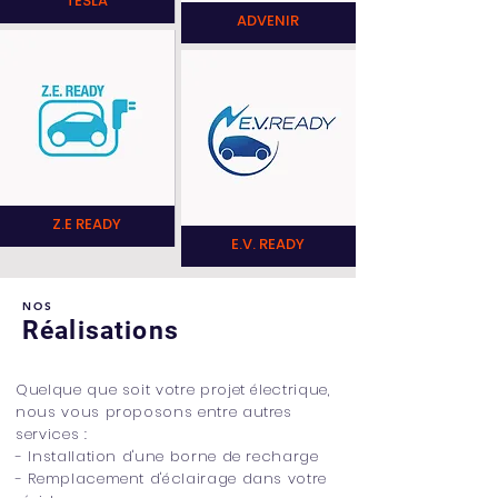
TESLA
ADVENIR
Z.E READY
E.V. READY
NOS
Réalisations
Quelque que soit votre projet électrique,
nous vous proposons entre autres
services :
- Installation d'une borne de recharge
- Remplacement d'éclairage dans votre